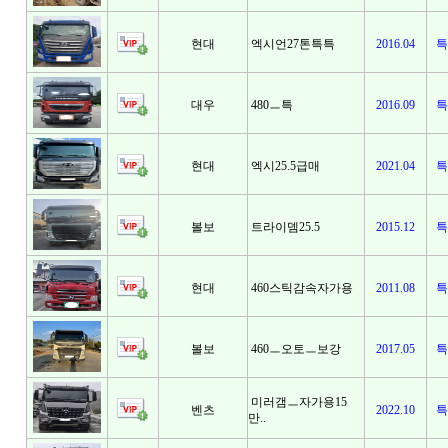
현대
엑시언27톤특특
2016.04
특
대우
480ㅡ특
2016.09
특
현대
엑시25.5급매
2021.04
특
볼보
트라이뎀25.5
2015.12
특
현대
460스틱감속자가용
2011.08
특
볼보
460ㅡ오토ㅡ보강
2017.05
특
미러갬ㅡ자가용15
벤츠
2022.10
특
만..