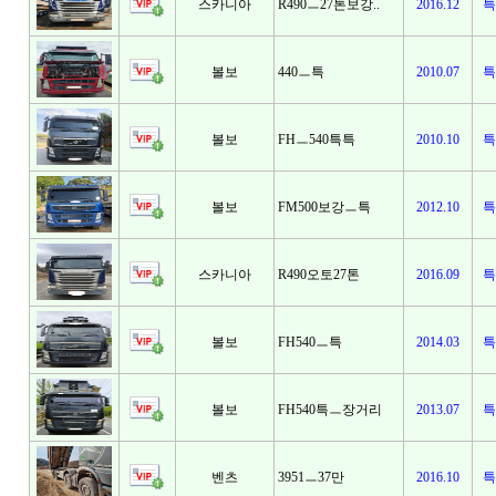
스카니아
R490ㅡ27톤보강..
2016.12
특
볼보
440ㅡ특
2010.07
특
볼보
FHㅡ540특특
2010.10
특
볼보
FM500보강ㅡ특
2012.10
특
스카니아
R490오토27톤
2016.09
특
볼보
FH540ㅡ특
2014.03
특
볼보
FH540특ㅡ장거리
2013.07
특
벤츠
3951ㅡ37만
2016.10
특