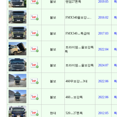
볼보
텐덤27톤특
2019.05
특
볼보
FMX540올보강ㅡ..
2016.02
특
볼보
FMX540ㅡ특급매
2017.03
특
트라이뎀ㅡ올보강특
볼보
2022.04
특
특
볼보
트라이뎀ㅡ올보강특
2024.07
특
볼보
460무보강ㅡ3대
2022.06
특
볼보
460ㅡ보강특
2022.06
특
현대
520ㅡ27톤특
2012.05
특