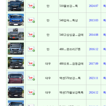
만
510올보강ㅡ특
2024.07
특
만
540감속ㅡ특상
2013.03
특
만
540고상싱글ㅡ급매
2014.08
특
만
480ㅡ완쓰리27톤
2016.12
특
대우
480오토ㅡ검둥급매
2017.09
특
대우
맥센570보강ㅡ특
2023.11
특
대우
맥센570올보강특특
2024.12
특