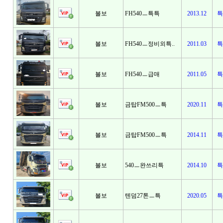
볼보
FH540ㅡ특특
2013.12
특
볼보
FH540ㅡ정비외특..
2011.03
특
볼보
FH540ㅡ급매
2011.05
특
볼보
금탑FM500ㅡ특
2020.11
특
볼보
금탑FM500ㅡ특
2014.11
특
볼보
540ㅡ완쓰리특
2014.10
특
볼보
텐덤27톤ㅡ특
2020.05
특