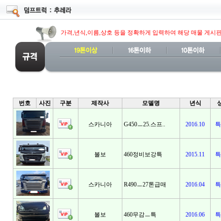
가격,년식,이름,상호 등을 정확하게 입력하여 해당 매물 게시
번호
사진
구분
제작사
모델명
년식
스카니아
G450ㅡ25.스프..
2016.10
특
볼보
460정비보강특
2015.11
특
스카니아
R490ㅡ27톤급매
2016.04
특
볼보
460무감ㅡ특
2016.06
특