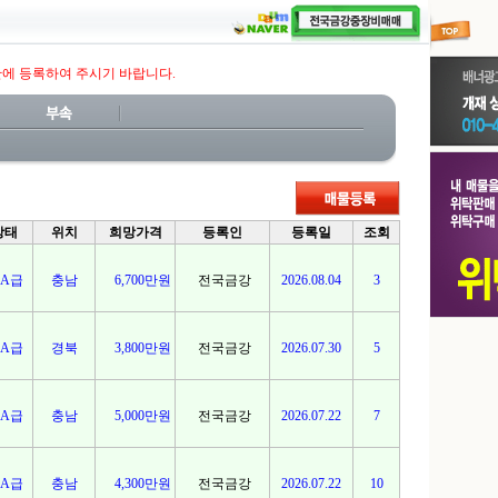
판에 등록하여 주시기 바랍니다.
상태
위치
희망가격
등록인
등록일
조회
A급
충남
6,700만원
전국금강
2026.08.04
3
A급
경북
3,800만원
전국금강
2026.07.30
5
A급
충남
5,000만원
전국금강
2026.07.22
7
A급
충남
4,300만원
전국금강
2026.07.22
10